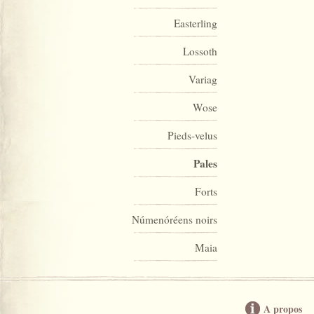
Easterling
Lossoth
Variag
Wose
Pieds-velus
Pales
Forts
Númenóréens noirs
Maia
A propos