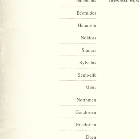
Dunedains
Béornides
Haradrim
Noldors
Sindars
Sylvains
Semi-elfe
Métis
Northmen
Gondorien
Eriadorian
Daen