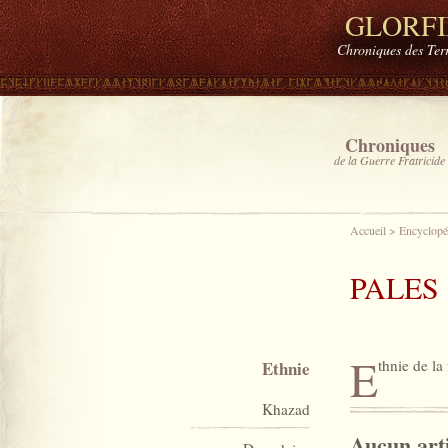
GLORF
Chroniques des Ter
Chroniques
de la Guerre Fratricide
Accueil
>
Encyclopé
PALES
E
thnie de la
Ethnie
Khazad
Aucun arti