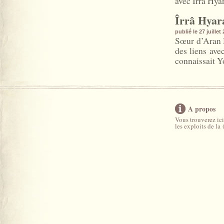
avec Îrrâ Hyar
Îrrâ Hya
publié le 27 juille
Sœur d’Aran H
des liens ave
connaissait Y
A propos
Vous trouverez ici
les exploits de la