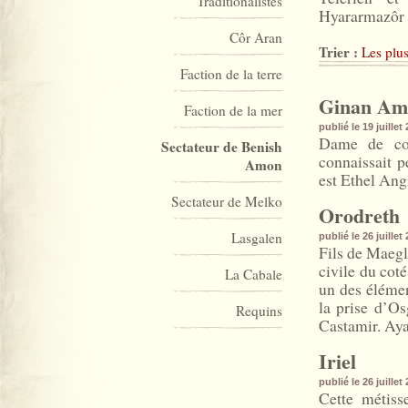
Traditionalistes
Hyararmazôr e
Côr Aran
Trier :
Les plus
Faction de la terre
Ginan Am
Faction de la mer
publié le 19 juille
Dame de com
Sectateur de Benish
connaissait p
Amon
est Ethel Ang
Sectateur de Melko
Orodreth
Lasgalen
publié le 26 juille
Fils de Maegl
civile du cot
La Cabale
un des éléme
la prise d’Os
Requins
Castamir. Aya
Iriel
publié le 26 juille
Cette métiss