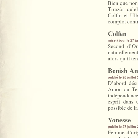
Bien que non 
Tirazôr qu’e
Colfin et Ulb
complot cont
Colfen
mise à jour le 27 j
Second d’Oro
naturellement
alors qu’il te
Benish A
publié le 26 juille
D’abord dési
Amon ou Tev
indépendance 
esprit dans 
possible de l
Yonesse
publié le 27 juille
Femme d’orig