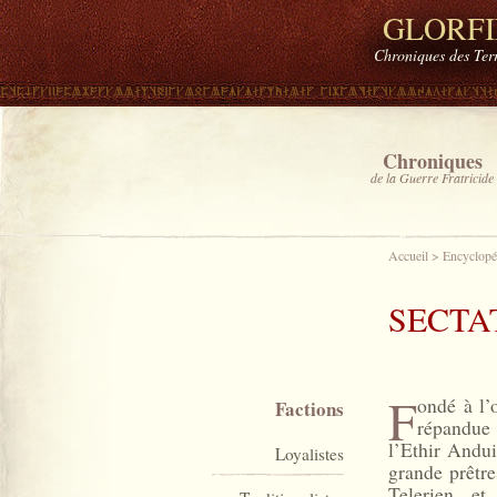
GLORF
Chroniques des Ter
Chroniques
de la Guerre Fratricide
Accueil
>
Encyclopé
SECTA
F
ondé à l’o
Factions
répandue 
l’Ethir Andui
Loyalistes
grande prêtre
Telerien e