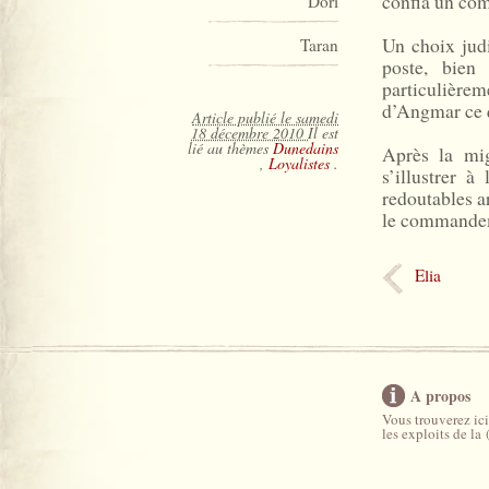
confia un c
Dori
Un choix jud
Taran
poste, bien
particulière
d’Angmar ce q
Article publié le samedi
18 décembre 2010
Il est
lié au thèmes
Dunedains
Après la mig
,
Loyalistes
.
s’illustrer 
redoutables a
le commandem
Elia
A propos
Vous trouverez ici
les exploits de la