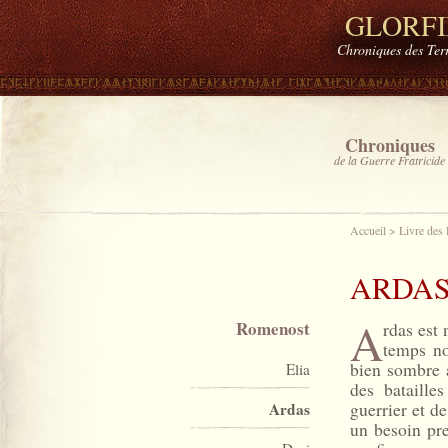
GLORF
Chroniques des Ter
Chroniques
de la Guerre Fratricide
Accueil
>
Livre des
ARDA
A
Romenost
rdas est
temps no
bien sombre a
Elia
des bataille
guerrier et d
Ardas
un besoin pre