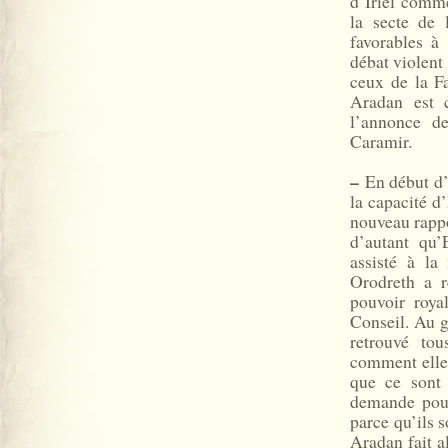
d’Iriel comme
la secte de 
favorables à
débat violent
ceux de la Fa
Aradan est 
l’annonce de
Caramir.
–
En début d’a
la capacité d
nouveau rappo
d’autant qu’
assisté à la
Orodreth a r
pouvoir roya
Conseil. Au g
retrouvé to
comment elle 
que ce sont 
demande pour
parce qu’ils 
Aradan fait a