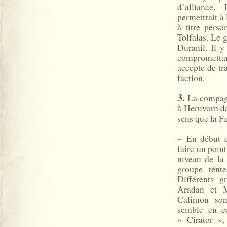
d’alliance.
permettrait à 
à titre pers
Tolfalas. Le 
Duranil. Il y
compromettan
accepte de tr
faction.
3.
La compagn
à Heruvorn da
sens que la Fa
–
En début d
faire un point
niveau de la 
groupe tente
Différents 
Aradan et M
Calimon son
semble en co
« Cirator »,