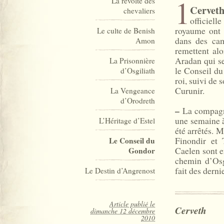
1
La révolte des
Cerveth
chevaliers
officiell
royaume ont 
Le culte de Benish
dans des cam
Amon
remettent alo
Aradan qui se
La Prisonnière
le Conseil du
d’Osgiliath
roi, suivi de 
Curunir.
La Vengeance
d’Orodreth
–
La compagnie
une semaine à
L’Héritage d’Estel
été arrêtés. M
Finondir et 
Le Conseil du
Caelen sont e
Gondor
chemin d’Osg
fait des dern
Le Destin d’Angrenost
Article publié le
Cerveth
dimanche 12 décembre
2010