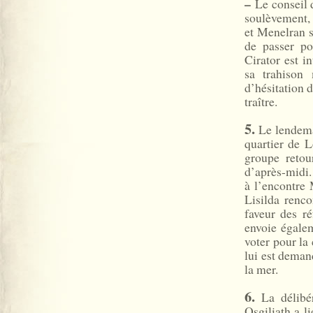
–
Le conseil d
soulèvement, 
et Menelran s
de passer po
Cirator est i
sa trahison 
d’hésitation 
traître.
5.
Le lendema
quartier de L
groupe retou
d’après-midi
à l’encontre 
Lisilda renco
faveur des r
envoie égale
voter pour la
lui est deman
la mer.
6.
La délibér
Osgiliath a li