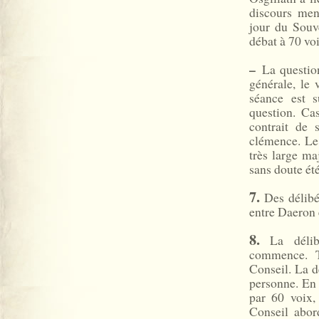
discours men
jour du Souv
débat à 70 voi
–
La question
générale, le
séance est 
question. Ca
contrait de
clémence. Le 
très large maj
sans doute ét
7.
Des délibé
entre Daeron 
8.
La délibé
commence. T
Conseil. La d
personne. En 
par 60 voix,
Conseil abor