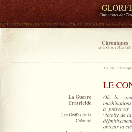
GLORF
Chroniques des Ter
Chroniques
de la Guerre Fratricide
Accueil
>
Chroniques
LE CO
La Guerre
Où la comp
Fratricide
machinations 
à préserver 
victoire de l
Les Griffes de la
définitiveme
Créature
obtenir la cl