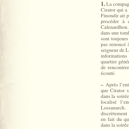
1.
La compagni
Cirator qui a 
Finondir ait 
procéder à 
Calenardhon.
dans une tomb
sont toujours
pas renoncé à
seigneur de L
informations
quartier gén
de rencontre
écouté.
–
Après l’ent
que Cirator s
dans la soirée
localisé l’e
Lossanarch.
discrètement
en fait du q
dans la soiré