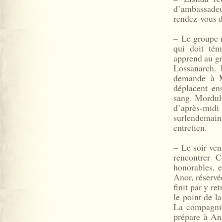
d’ambassadeu
rendez-vous d
–
Le groupe re
qui doit tém
apprend au gr
Lossanarch. 
demande à M
déplacent en
sang. Morduli
d’après-mid
surlendemain
entretien.
–
Le soir venu
rencontrer 
honorables, 
Anor, réservé
finit par y re
le point de la
La compagnie
prépare à Ang