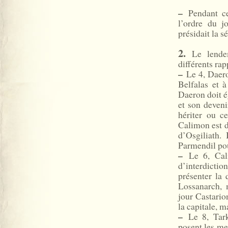
–
Pendant ce
l’ordre du 
présidait la s
2.
Le lendem
différents rap
–
Le 4, Daeron
Belfalas et à
Daeron doit é
et son deveni
hériter ou c
Calimon est d
d’Osgiliath.
Parmendil pou
–
Le 6, Cali
d’interdicti
présenter la 
Lossanarch, 
jour Castario
la capitale, m
–
Le 8, Tark
posent les me