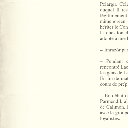
Pelargir. Cel
duquel il re
légitimement
númenoréen q
hériter le Co
la question 
adopté à une 
–
Imrazôr part
–
Pendant ce
rencontré Lae
les gens de L
En fin de ma
cours de prép
–
En début de
Parmendil, a
de Calimon, l
avec le group
loyalistes.