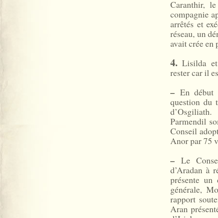
Caranthir, l
compagnie ap
arrêtés et ex
réseau, un d
avait crée en 
4.
Lisilda et
rester car il 
–
En début d
question du 
d’Osgiliath
Parmendil so
Conseil adopt
Anor par 75 v
–
Le Conseil
d’Aradan à ré
présente un 
générale, Mo
rapport sout
Aran présent