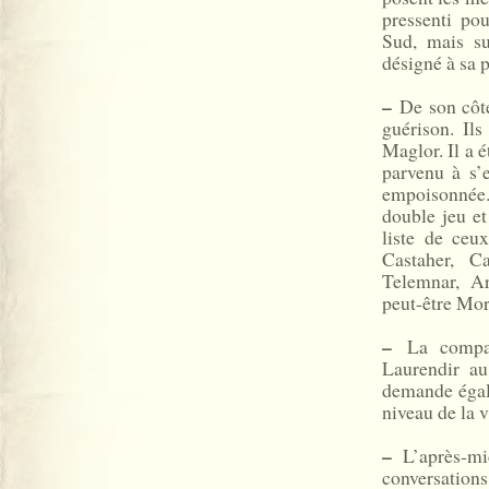
pressenti pou
Sud, mais su
désigné à sa p
–
De son côté
guérison. Il
Maglor. Il a é
parvenu à s’
empoisonnée.
double jeu et
liste de ceu
Castaher, C
Telemnar, Ar
peut-être Mor
–
La compag
Laurendir au
demande égal
niveau de la vi
–
L’après-mid
conversation