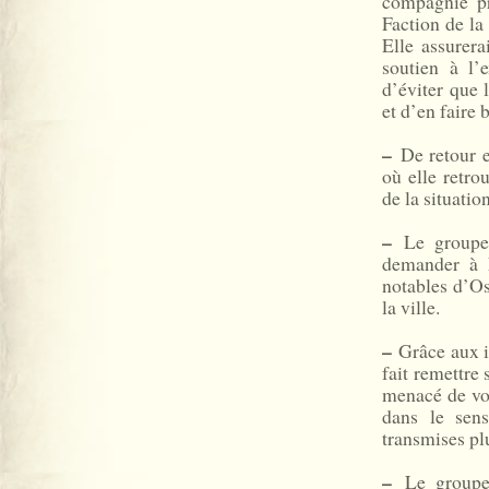
compagnie pr
Faction de la
Elle assurer
soutien à l’
d’éviter que
et d’en faire
–
De retour e
où elle retro
de la situation
–
Le groupe 
demander à L
notables d’Os
la ville.
–
Grâce aux in
fait remettre
menacé de voi
dans le sens
transmises plu
–
Le groupe 