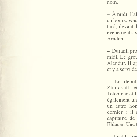
nom.
–
À midi, l’al
en bonne voi
tard, devant
événements s
Aradan.
–
Duranil prop
midi. Le grou
Alendur. Il 
et y a servi 
–
En début d
Zimrakhil e
Telemnar et 
également un
un autre hom
dernier : il
capitaine de
Eldacar. Une 
–
Lisilda réu