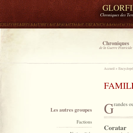
GLORF
Chroniques des Ter
Chroniques
de la Guerre Fratricide
Accueil
>
Encyclopé
FAMIL
G
randes ou
Les autres groupes
Factions
Coratar