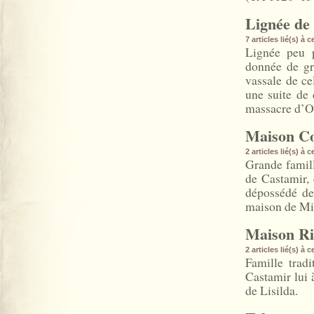
Lignée de
7 articles lié(s) à 
Lignée peu p
donnée de gr
vassale de cel
une suite de 
massacre d’Os
Maison Co
2 articles lié(s) à 
Grande famill
de Castamir, d
dépossédé de 
maison de Min
Maison R
2 articles lié(s) à 
Famille trad
Castamir lui 
de Lisilda.