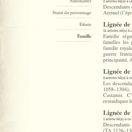
Nationalités
2 articles lié(s) à 
Descendants d
Aerinel (l’ép
Statut du personnage
Lignée de 
Ethnie
11 articles lié(s) à
Famille régn
Famille
familles les 
famille royal
guerre fratr
principauté, 
Lignée de
9 articles lié(s) à 
Les descenda
1058–1304), p
Castamir. C
revendiquer le
Lignée de
1 article lié(s) à c
Descendants 
(TA 1126–136