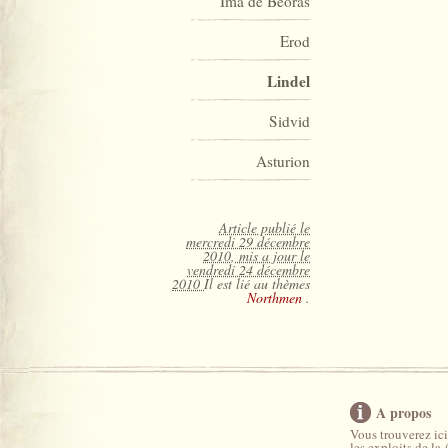
Ima de Beoras
Erod
Lindel
Sidvid
Asturion
Article publié le
mercredi 29 décembre
2010, mis a jour le
vendredi 24 décembre
2010
Il est lié au thèmes
Northmen
.
A propos
Vous trouverez ici
les exploits de la