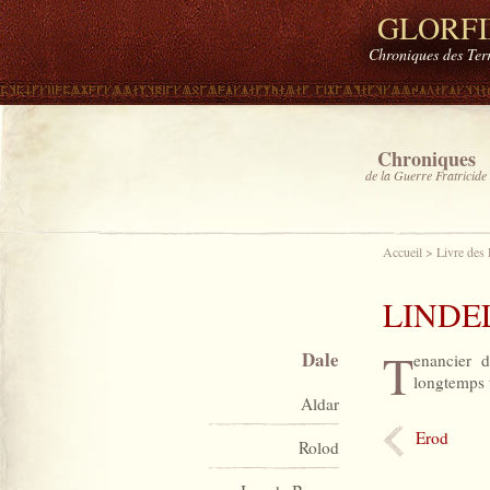
GLORF
Chroniques des Ter
Chroniques
de la Guerre Fratricide
Accueil
>
Livre des
LINDE
T
Dale
enancier d
longtemps 
Aldar
Erod
Rolod